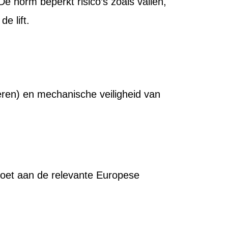
De norm beperkt risico’s zoals vallen,
e lift.
eren) en mechanische veiligheid van
oldoet aan de relevante Europese