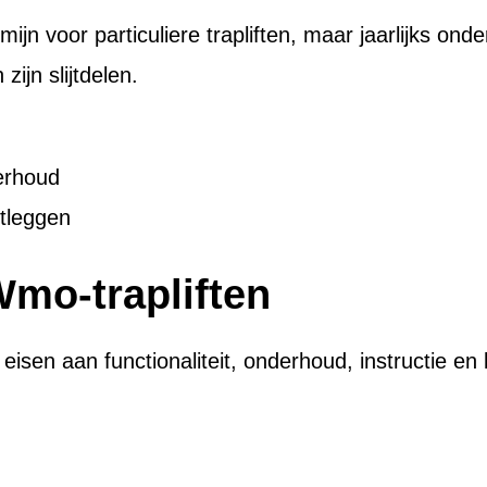
rmijn voor particuliere trapliften, maar jaarlijks o
zijn slijtdelen.
derhoud
stleggen
 Wmo-trapliften
sen aan functionaliteit, onderhoud, instructie en k