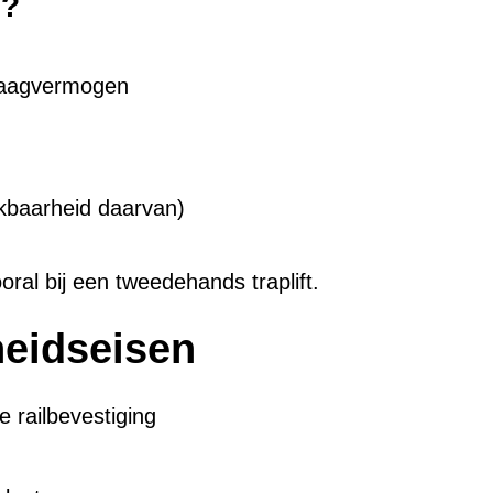
n?
draagvermogen
ikbaarheid daarvan)
ooral bij een tweedehands traplift.
heidseisen
 railbevestiging