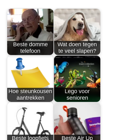
Beste domme
Wat doen tegen
telefoon
te veel slapen?
Hoe steunkousen
Lego voor
aantrekken
senioren
Beste loopfiets
Beste Air Up