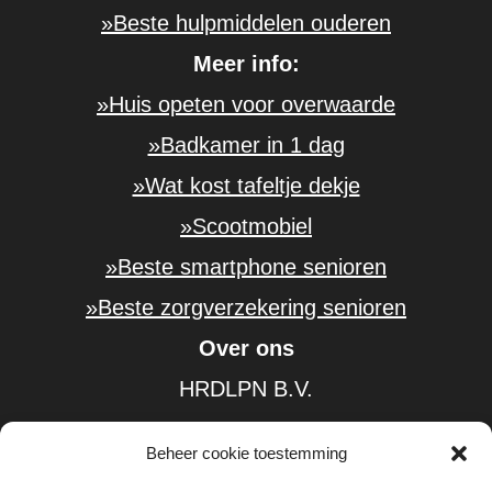
»Beste hulpmiddelen ouderen
Meer info:
»Huis opeten voor overwaarde
»Badkamer in 1 dag
»Wat kost tafeltje dekje
»Scootmobiel
»Beste smartphone senioren
»Beste zorgverzekering senioren
Over ons
HRDLPN B.V.
KvK-nummer: 61584185
Beheer cookie toestemming
BTW-nummer: NL854402226B01