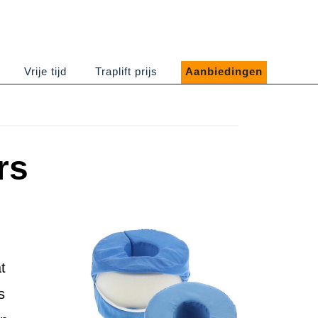
Vrije tijd
Traplift prijs
Aanbiedingen
rs
t
s