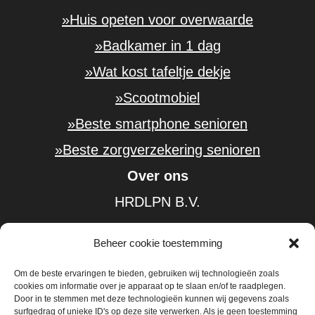
»Huis opeten voor overwaarde
»Badkamer in 1 dag
»Wat kost tafeltje dekje
»Scootmobiel
»Beste smartphone senioren
»Beste zorgverzekering senioren
Over ons
HRDLPN B.V.
KvK-nummer: 61584185
Beheer cookie toestemming
BTW-nummer: NL854402226B01
Om de beste ervaringen te bieden, gebruiken wij technologieën zoals
»Over
cookies om informatie over je apparaat op te slaan en/of te raadplegen.
Door in te stemmen met deze technologieën kunnen wij gegevens zoals
»Traplift prijs
surfgedrag of unieke ID's op deze site verwerken. Als je geen toestemming