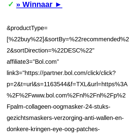
» Winnaar ►
&productType=
[%22buy%22]&sortBy=%22recommended%2
2&sortDirection=%22DESC%22"
affiliate3="Bol.com"
link3="https://partner.bol.com/click/click?
p=2&t=url&s=1163544&f=TXL&url=https%3A
%2F%2Fwww.bol.com%2Fnl%2Fnl%2Fp%2
Fpalm-collageen-oogmasker-24-stuks-
gezichtsmaskers-verzorging-anti-wallen-en-
donkere-kringen-eye-oog-patches-