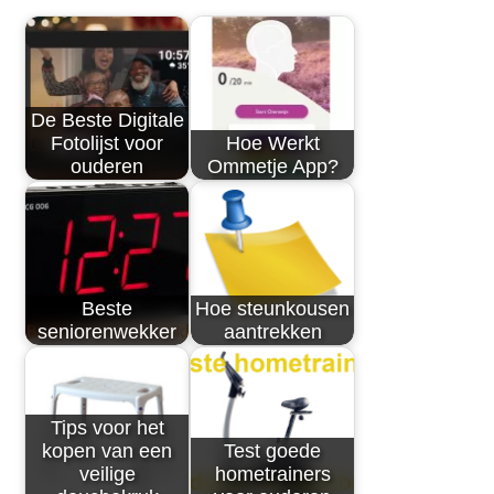
De Beste Digitale
Fotolijst voor
Hoe Werkt
ouderen
Ommetje App?
Beste
Hoe steunkousen
seniorenwekker
aantrekken
Tips voor het
kopen van een
Test goede
veilige
hometrainers