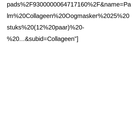
pads%2F9300000064717160%2F&name=Pa
lm%20Collageen%20Oogmasker%2025%20
stuks%20(12%20paar)%20-
%20...&subid=Collageen"]