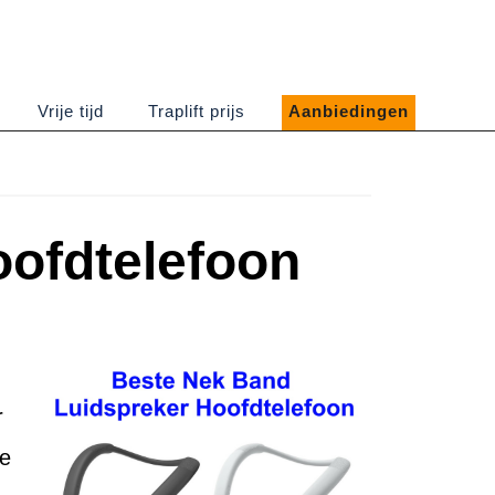
Vrije tijd
Traplift prijs
Aanbiedingen
ofdtelefoon
r
ee